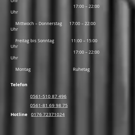
Uhr
17:00 – 22:00
Uhr
Mittwoch – Donnerstag 17:00 – 22:00
Uhr
Freitag bis Sonntag 11:00 – 15:00
Uhr
17:00 – 22:00
Uhr
Montag Ruhetag
Telefon
0561-510 87 496​
0561-81 69 98 75
Hotline
0176 72371024