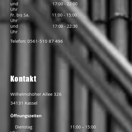
und 17:00 - 22:00
Uhr
Fr. bis Sa. 11:00 - 15:00
Uhr
und 17:00 - 22:30
Uhr
Telefon: 0561-510 87 496​
​Kontakt
Wilhelmshöher Allee 326
34131 Kassel ​
Öffnungszeiten
Dienstag 11:00 – 15:00