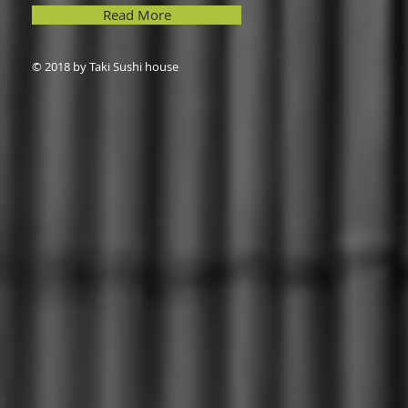
Read More
© 2018 by Taki Sushi house